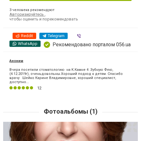
3 человека рекомендуют
Авторизируйтесь
,
чтобы оценить и порекомендовать
Reddit
Telegram
Viber
WhatsApp
Рекомендовано порталом 056.ua
Аноним
Вчера посетили стоматологию на К.Камне 4 .Зубную Фею,
(4.12.2019г), оченьдовольны.Хороший подход к детям. Спасибо
врачу Шейко Карине Владимировне, хороший специалист,
доступно...
12
Фотоальбомы (1)