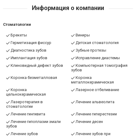
Информация о компании
Стоматологии
Брекеты
Виниры
Герметизация фиссур
Детская стоматология
Диагностика зубов
Зубные протезы
Имплантация зубов
Исправление диастемы
Клиновидный дефект зубов
Компьютерная томография
зубов
Коронка безметалловая
Коронка
металлокерамическая
Коронка
Лазерное отбеливание
цельнокерамическая
Лазеротерапия в
Лечение альвеолита
стоматологии
Лечение гингивита
Лечение гиперестезии
Лечение гипоплазии эмали
Лечение десен
зубов
Лечение зубов
Лечение зубов при